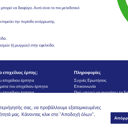
πορεί να διαφύγει. Αυτό είναι το πιο μεταδοτικό
υντομεύει την περίοδο ανάρρωσης.
ίδα.
ισμών (ή ρωγμών) στην εφελκίδα.
ι ο επιχείλιος έρπης;
Πληροφορίες
ου επιχείλιου έρπητα
Συχνές Ερωτήσεις
ατα του επιχείλιου έρπητα
Επικοινωνία
ου επιχείλιου έρπητα
Πού μπορώ να αγοράσω το So
πιση του επιχείλιου έρπητα
Προστασία Προσωπικών Δεδ
ος έρπης και βρέφη
Δήλωση Αποποίησης Ευθύνη
 περιήγησής σας, να προβάλλουμε εξατομικευμένες
ές συμβουλές του SoreFix
μότητά μας. Κάνοντας κλικ στο "Αποδοχή όλων",
ερωτήσεις
Απόρρ