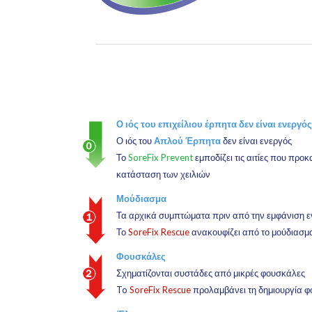
Ο ιός του επιχείλιου έρπητα δεν είναι ενεργό
Ο ιός του
Απλού Έρπητα
δεν είναι ενεργός
Το
SoreFix Prevent
εμποδίζει τις αιτίες που προκ
κατάσταση των χειλιών
Μούδιασμα
Τα αρχικά συμπτώματα πριν από την εμφάνιση εν
Το
SoreFix Rescue
ανακουφίζει από το μούδιασμ
Φουσκάλες
Σχηματίζονται συστάδες από μικρές φουσκάλες
To
SoreFix Rescue
προλαμβάνει τη δημιουργία 