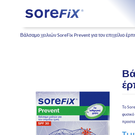
Βάλσαμο χειλιών SoreFix Prevent για τον επιχείλιο έρπ
Βά
έρ
Το Sore
φυσικό 
προστασ
Τι 