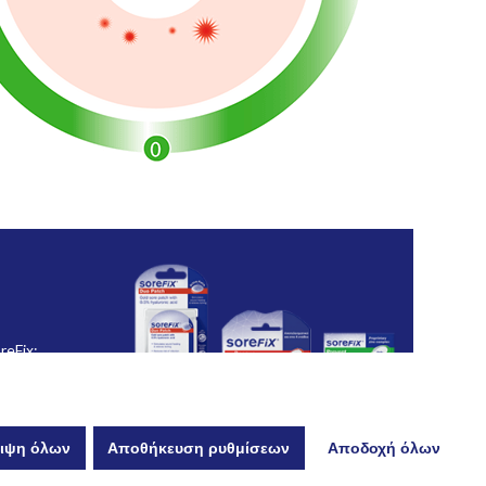
reFix;
ομένων
ς
ιψη όλων
Αποθήκευση ρυθμίσεων
Αποδοχή όλων