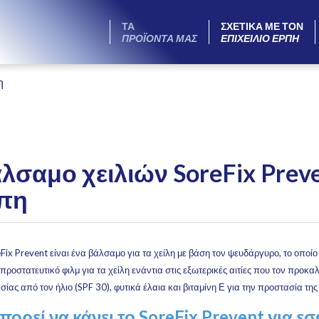
ΤΑ
ΣΧΕΤΙΚΑ ΜΕ ΤΟΝ
ΠΡΟΪΟΝΤΑ ΜΑΣ
ΕΠΙΧΕΙΛΙΟ ΕΡΠΗ
η
λσαμο χειλιών SoreFix Preven
πη
Fix Prevent είναι ένα βάλσαμο για τα χείλη με βάση τον ψευδάργυρο, το οποί
προστατευτικό φιλμ για τα χείλη ενάντια στις εξωτερικές αιτίες που τον προκα
ίας από τον ήλιο (SPF 30), φυτικά έλαια και βιταμίνη Ε για την προστασία τη
μπορεί να κάνει το SoreFix Prevent για εσ