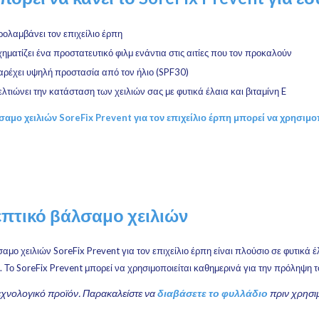
ολαμβάνει τον επιχείλιο έρπη
ηματίζει ένα προστατευτικό φιλμ ενάντια στις αιτίες που τον προκαλούν
αρέχει υψηλή προστασία από τον ήλιο (SPF30)
λτιώνει την κατάσταση των χειλιών σας με φυτικά έλαια και βιταμίνη E
σαμο χειλιών SoreFix Prevent για τον επιχείλιο έρπη μπορεί να χρησιμοπ
πτικό βάλσαμο χειλιών
αμο χειλιών SoreFix Prevent για τον επιχείλιο έρπη είναι πλούσιο σε φυτικά έ
. Το SoreFix Prevent μπορεί να χρησιμοποιείται καθημερινά για την πρόληψη τ
εχνολογικό προϊόν. Παρακαλείστε να
διαβάσετε το φυλλάδιο
πριν χρησιμ