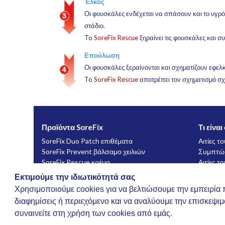
Έλκος
Οι φουσκάλες ενδέχεται να σπάσουν και το υγρό μ
στάδιο.
To
SoreFix Rescue
ξηραίνει τις φουσκάλες και σ
Επούλωση
Οι φουσκάλες ξεραίνονται και σχηματίζουν εφελκ
To
SoreFix Rescue
αποτρέπει τον σχηματισμό σχ
Προϊόντα SoreFix
Τι είνα
SoreFix Duo Patch επιθέματα
Αιτίες τ
SoreFix Prevent βάλσαμο χειλιών
Συμπτώμ
SoreFix Rescue κρέμα
Αιτίες τ
Αντιμετώ
Εκτιμούμε την ιδιωτικότητά σας
Επιχείλι
Χρησιμοποιούμε cookies για να βελτιώσουμε την εμπειρία
Πρακτικ
διαφημίσεις ή περιεχόμενο και να αναλύουμε την επισκεψι
Συχνές 
συναινείτε στη χρήση των cookies από εμάς.