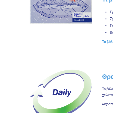
Πρ
Σχ
Π
Βε
Το βάλ
Θρε
Το βάλσ
χειλιών
Ιατροτ