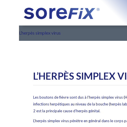
L’herpès simplex virus
L’HERPÈS SIMPLEX V
Les boutons de fièvre sont dus à l’herpès simplex virus (
infections herpétiques au niveau de la bouche (herpès labi
2 est la principale cause d’herpès génital.
L‘herpès simplex virus pénètre en général dans le corps p