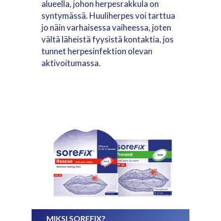
alueella, johon herpesrakkula on
syntymässä. Huuliherpes voi tarttua
jo näin varhaisessa vaiheessa, joten
vältä läheistä fyysistä kontaktia, jos
tunnet herpesinfektion olevan
aktivoitumassa.
MIKSI SOREFIX?