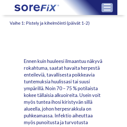
Vaihe 1: Pistely ja kihelmöinti (päivät 1-2)
Ennen kuin huuleesi ilmaantuu näkyvä
rokahtuma, saatat havaita herpestä
enteileviä, tavallisesta poikkeavia
tuntemuksia huulissasi tai suusi
ympärillä. Noin 70 – 75 % potilaista
kokee tällaisia alkuoireita. Usein voit
myös tuntea ihosi kiristyvän sillä
alueella, johon herpesrakkula on
puhkeamassa. Infektio aiheuttaa
myös punoitusta ja turvotusta