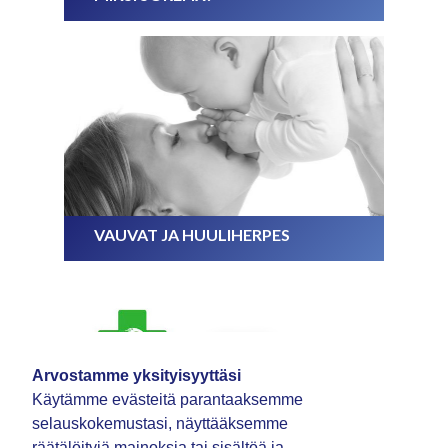
VAUVAT JA HUULIHERPES
Arvostamme yksityisyyttäsi
Käytämme evästeitä parantaaksemme
selauskokemustasi, näyttääksemme
räätälöityjä mainoksia tai sisältöä ja