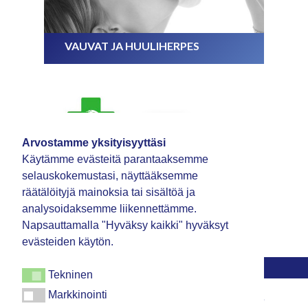
VAUVAT JA HUULIHERPES
Arvostamme yksityisyyttäsi
Käytämme evästeitä parantaaksemme
selauskokemustasi, näyttääksemme
räätälöityjä mainoksia tai sisältöä ja
analysoidaksemme liikennettämme.
OSTA SOREFIXIA TÄÄLTÄ
Napsauttamalla "Hyväksy kaikki" hyväksyt
evästeiden käytön.
Tekninen
Tekninen
Markkinointi
Markkinointi
© SoreFix 2024 | SoreFix on lääketieteellinen laite. Lue