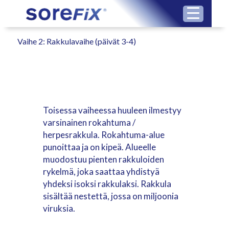
Vaihe 2: Rakkulavaihe (päivät 3-4)
Toisessa vaiheessa huuleen ilmestyy
varsinainen rokahtuma /
herpesrakkula. Rokahtuma-alue
punoittaa ja on kipeä. Alueelle
muodostuu pienten rakkuloiden
rykelmä, joka saattaa yhdistyä
yhdeksi isoksi rakkulaksi. Rakkula
sisältää nestettä, jossa on miljoonia
viruksia.