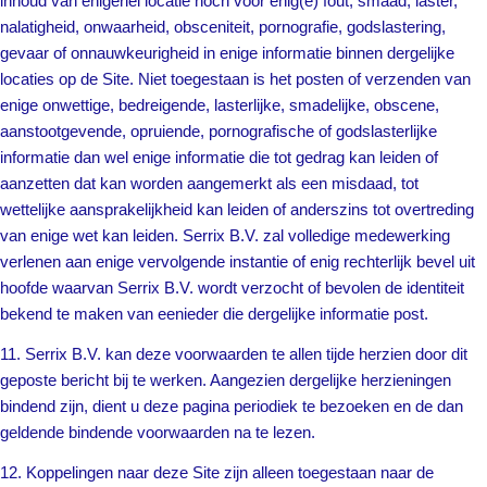
inhoud van enigerlei locatie noch voor enig(e) fout, smaad, laster,
nalatigheid, onwaarheid, obsceniteit, pornografie, godslastering,
gevaar of onnauwkeurigheid in enige informatie binnen dergelijke
locaties op de Site. Niet toegestaan is het posten of verzenden van
enige onwettige, bedreigende, lasterlijke, smadelijke, obscene,
aanstootgevende, opruiende, pornografische of godslasterlijke
informatie dan wel enige informatie die tot gedrag kan leiden of
aanzetten dat kan worden aangemerkt als een misdaad, tot
wettelijke aansprakelijkheid kan leiden of anderszins tot overtreding
van enige wet kan leiden. Serrix B.V. zal volledige medewerking
verlenen aan enige vervolgende instantie of enig rechterlijk bevel uit
hoofde waarvan Serrix B.V. wordt verzocht of bevolen de identiteit
bekend te maken van eenieder die dergelijke informatie post.
11. Serrix B.V. kan deze voorwaarden te allen tijde herzien door dit
geposte bericht bij te werken. Aangezien dergelijke herzieningen
bindend zijn, dient u deze pagina periodiek te bezoeken en de dan
geldende bindende voorwaarden na te lezen.
12. Koppelingen naar deze Site zijn alleen toegestaan naar de