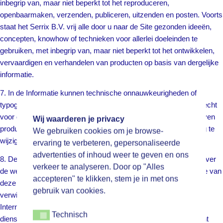
inbegrip van, maar niet beperkt tot het reproduceren,
openbaarmaken, verzenden, publiceren, uitzenden en posten. Voorts
staat het Serrix B.V. vrij alle door u naar de Site gezonden ideeën,
concepten, knowhow of technieken voor allerlei doeleinden te
gebruiken, met inbegrip van, maar niet beperkt tot het ontwikkelen,
vervaardigen en verhandelen van producten op basis van dergelijke
informatie.
7. In de Informatie kunnen technische onnauwkeurigheden of
typografische fouten voorkomen. Serrix B.V. behoudt zich het recht
voor de Informatie, alsmede de in dergelijke informatie beschreven
Wij waarderen je privacy
producten en programma’s te allen tijde en zonder kennisgeving te
We gebruiken cookies om je browse-
wijzigen, te corrigeren en/of te verbeteren.
ervaring te verbeteren, gepersonaliseerde
advertenties of inhoud weer te geven en ons
8. De Internetsites van Serrix B.V. kunnen informatie bevatten over
verkeer te analyseren. Door op "Alles
de wereldwijde producten en diensten van Serrix B.V.. Sommige van
accepteren" te klikken, stem je in met ons
deze producten en diensten zijn niet overal verkrijgbaar. Een
gebruik van cookies.
verwijzing naar een product of dienst van Serrix B.V. op een
Internetsite van Serrix B.V. impliceert niet dat dat product of die
Technisch
Technisch
dienst thans of in de toekomst in uw regio verkrijgbaar is. U dient