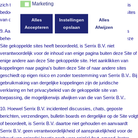
Marketing
Marketing
zich te baseren op productinformatie die speciaal voor uw regio is
bedoeld. Dergelijke informatie wordt aangeboden op de Internetsites
van de gelieerde ondernemingen van Serrix B.V. in uw regio.
Alles
Instellingen
Alles
Accepteren
opslaan
Afwijzen
9. Aangezien Serrix B.V. generlei aan deze Site gekoppelde sites
beheert of onderschrijft en aangezien Serrix B.V. generlei aan deze
Site gekoppelde sites heeft beoordeeld, is Serrix B.V. niet
verantwoordelijk voor de inhoud van enige pagina buiten deze Site of
enige andere aan deze Site gekoppelde site. Het aanklikken van
koppelingen naar pagina’s buiten deze Site of naar andere sites
geschiedt op eigen risico en zonder toestemming van Serrix B.V.. Bij
gebruikmaking van dergelijke koppelingen zijn de juridische
verklaring en het privacybeleid van de gekoppelde site van
toepassing, die mogelijkerwijs afwijken van die van Serrix B.V..
10. Hoewel Serrix B.V. incidenteel discussies, chats, geposte
berichten, verzendingen, bulletin boards en dergelijke op de Site volgt
of beoordeelt, is Serrix B.V. daartoe niet gehouden en aanvaardt
Serrix B.V. geen verantwoordelijkheid of aansprakelijkheid voor de