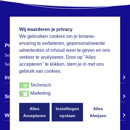
Wij waarderen je privacy
We gebruiken cookies om je browse-
ervaring te verbeteren, gepersonaliseerde
Producten
advertenties of inhoud weer te geven en ons
SoreFix Rescue
SoreFix Duo Patch
verkeer te analyseren. Door op "Alles
accepteren" te klikken, stem je in met ons
SoreFix Prevent
SoreFix Aften Plus Gel
gebruik van cookies.
Informatie
Technisch
Technisch
Marketing
Marketing
SoreFix
Alles
Instellingen
Alles
Webshop
Accepteren
opslaan
Afwijzen