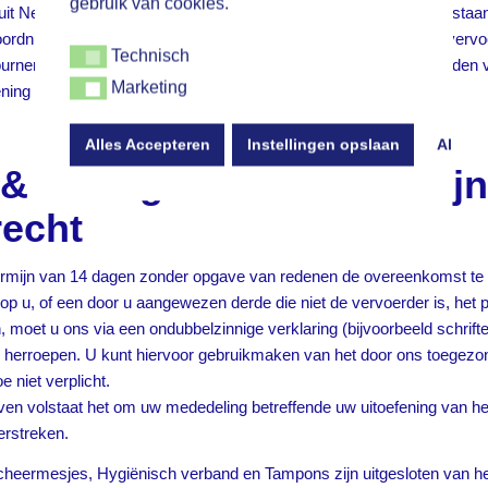
gebruik van cookies.
t Nederland is gratis via PostNL als u gebruik maakt van onderstaa
ordnummer. Uiteraard kunt u de producten ook via een andere vervo
Technisch
Technisch
ourneren, dan zijn de kosten wel voor u. Kosten van het terugzenden
Marketing
ing van de besteller.
Marketing
Alles Accepteren
Instellingen opslaan
Alles 
& 14 dagen bedenktermijn
recht
termijn van 14 dagen zonder opgave van redenen de overeenkomst te 
op u, of een door u aangewezen derde die niet de vervoerder is, het pr
, moet u ons via een ondubbelzinnige verklaring (bijvoorbeeld schrifteli
e herroepen. U kunt hiervoor gebruikmaken van het door ons toegezo
e niet verplicht.
ven volstaat het om uw mededeling betreffende uw uitoefening van he
erstreken.
Scheermesjes, Hygiënisch verband en Tampons zijn uitgesloten van h