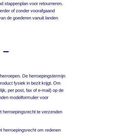
nd stappenplan voor retourneren.
erder of zonder voorafgaand
 van de goederen vanuit landen
Afwijzen
 –
herroepen. De herroepingstermijn
oduct fysiek in bezit krijgt. Om
jk, per post, fax of e-mail) op de
nden modelformulier voor
t herroepingsrecht te verzenden
et herroepingsrecht om redenen