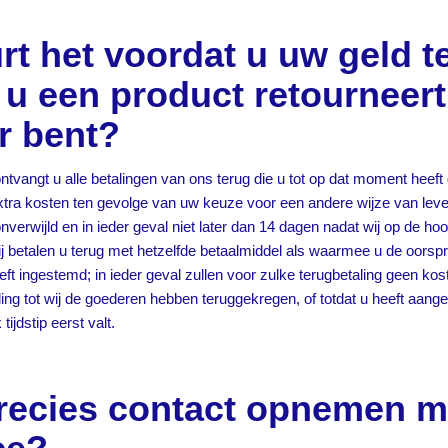
t het voordat u uw geld te
 u een product retourneert
r bent?
tvangt u alle betalingen van ons terug die u tot op dat moment heeft 
xtra kosten ten gevolge van uw keuze voor een andere wijze van lev
verwijld en in ieder geval niet later dan 14 dagen nadat wij op de hoo
betalen u terug met hetzelfde betaalmiddel als waarmee u de oorspron
eeft ingestemd; in ieder geval zullen voor zulke terugbetaling geen ko
ng tot wij de goederen hebben teruggekregen, of totdat u heeft aang
ijdstip eerst valt.
recies contact opnemen m