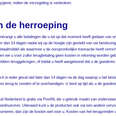
iene, indien de verzegeling is verbroken.
n de herroeping
tvangt u alle betalingen die u tot op dat moment heeft gedaan van ons
later dan 14 dagen nadat wij op de hoogte zijn gesteld van uw besliss
etaalmiddel als waarmee u de oorspronkelijke transactie heeft verricht
ullen we u voor zulke terugbetaling geen kosten in rekening worden g
hebben teruggekregen, of totdat u heeft aangetoond dat u de goederen
ch in ieder geval niet later dan 14 dagen na de dag waarop u het bes
 terug te zenden of te overhandigen. U bent op tijd als u de goedere
t Nederland is gratis via PostNL als u gebruik maakt van onderstaa
ordnummer. Uiteraard kunt u de producten ook via een andere vervo
ourneren, dan zijn de kosten wel voor u. Kosten van het terugzenden