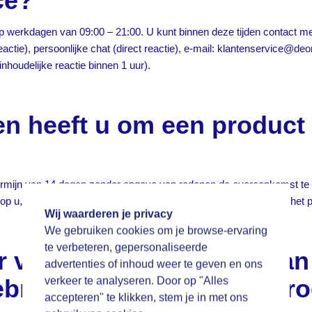
ce?
p werkdagen van 09:00 – 21:00. U kunt binnen deze tijden contact 
eactie),
persoonlijke chat
(direct reactie), e-mail:
klantenservice@deonl
inhoudelijke reactie binnen 1 uur).
n heeft u om een product 
termijn van 14 dagen zonder opgave van redenen de overeenkomst te 
p u, of een door u aangewezen derde die niet de vervoerder is, het pro
Wij waarderen je privacy
We gebruiken cookies om je browse-ervaring
te verbeteren, gepersonaliseerde
er voor het terugsturen va
advertenties of inhoud weer te geven en ons
bruik maakt van het herr
verkeer te analyseren. Door op "Alles
accepteren" te klikken, stem je in met ons